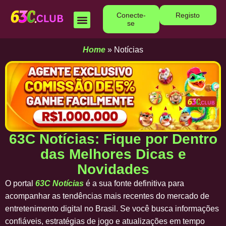
Conecte-
Registo
se
Home
»
Notícias
63C Notícias: Fique por Dentro
das Melhores Dicas e
Novidades
O portal
63C Notícias
é a sua fonte definitiva para
acompanhar as tendências mais recentes do mercado de
entretenimento digital no Brasil. Se você busca informações
confiáveis, estratégias de jogo e atualizações em tempo