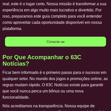
real, este é o lugar certo. Nossa missão é transformar a sua
experiência em algo muito mais lucrativo e divertido. Por
isso, preparamos este guia completo para você entender
como aproveitar cada oportunidade disponível em nossa
plataforma.
Conecte-se
Por Que Acompanhar o 63C
Notícias?
Ficar bem informado é o primeiro passo para o sucesso em
qualquer setor. No mundo dos jogos e promoções online, as
regras mudam rápido. O 63C Notícias existe para garantir
que você nunca perca um bônus ou uma nova
funcionalidade.
Nós acreditamos na transparência. Nossa equipe de