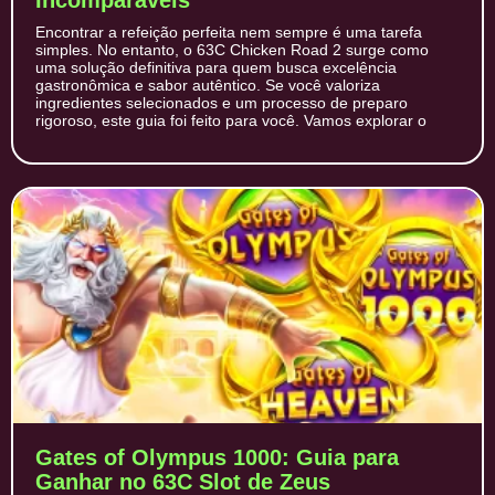
Incomparáveis
Encontrar a refeição perfeita nem sempre é uma tarefa
simples. No entanto, o 63C Chicken Road 2 surge como
uma solução definitiva para quem busca excelência
gastronômica e sabor autêntico. Se você valoriza
ingredientes selecionados e um processo de preparo
rigoroso, este guia foi feito para você. Vamos explorar o
Gates of Olympus 1000: Guia para
Ganhar no 63C Slot de Zeus