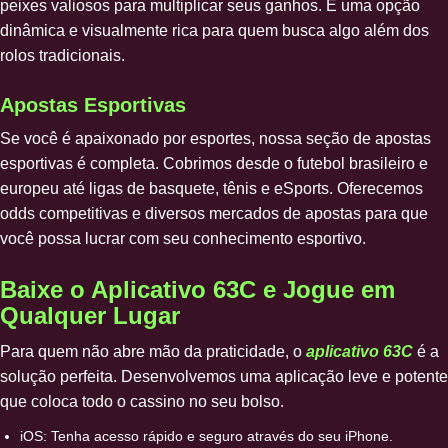
peixes valiosos para multiplicar seus ganhos. É uma opção
dinâmica e visualmente rica para quem busca algo além dos
rolos tradicionais.
Apostas Esportivas
Se você é apaixonado por esportes, nossa seção de apostas
esportivas é completa. Cobrimos desde o futebol brasileiro e
europeu até ligas de basquete, tênis e eSports. Oferecemos
odds competitivas e diversos mercados de apostas para que
você possa lucrar com seu conhecimento esportivo.
Baixe o Aplicativo 63C e Jogue em
Qualquer Lugar
Para quem não abre mão da praticidade, o
aplicativo 63C
é a
solução perfeita. Desenvolvemos uma aplicação leve e potente
que coloca todo o cassino no seu bolso.
iOS:
Tenha acesso rápido e seguro através do seu iPhone.