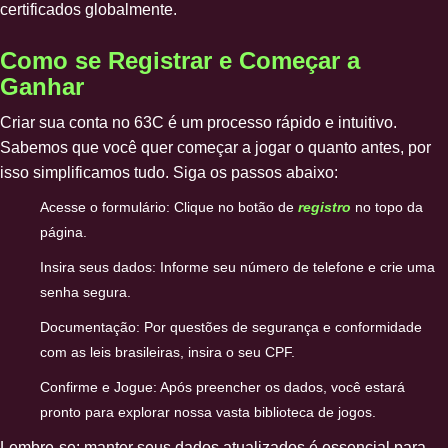
certificados globalmente.
Como se Registrar e Começar a
Ganhar
Criar sua conta no 63C é um processo rápido e intuitivo.
Sabemos que você quer começar a jogar o quanto antes, por
isso simplificamos tudo. Siga os passos abaixo:
Acesse o formulário:
Clique no botão de
registro
no topo da
página.
Insira seus dados:
Informe seu número de telefone e crie uma
senha segura.
Documentação:
Por questões de segurança e conformidade
com as leis brasileiras, insira o seu CPF.
Confirme e Jogue:
Após preencher os dados, você estará
pronto para explorar nossa vasta biblioteca de jogos.
Lembre-se: manter seus dados atualizados é essencial para