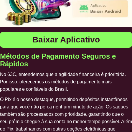
Baixar Aplicativo
Métodos de Pagamento Seguros e
Rápidos
No 63C, entendemos que a agilidade financeira é prioritária.
Por isso, oferecemos os métodos de pagamento mais
populares e confiáveis do Brasil.
O
Pix
é o nosso destaque, permitindo depósitos instantâneos
para que você não perca nenhum minuto de ação. Os saques
também são processados com prioridade, garantindo que o
seu prêmio chegue à sua conta no menor tempo possível. Além
do Pix, trabalhamos com outras opções eletrônicas que