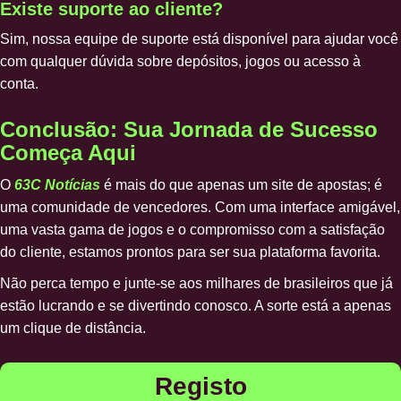
Existe suporte ao cliente?
Sim, nossa equipe de suporte está disponível para ajudar você
com qualquer dúvida sobre depósitos, jogos ou acesso à
conta.
Conclusão: Sua Jornada de Sucesso
Começa Aqui
O
63C Notícias
é mais do que apenas um site de apostas; é
uma comunidade de vencedores. Com uma interface amigável,
uma vasta gama de jogos e o compromisso com a satisfação
do cliente, estamos prontos para ser sua plataforma favorita.
Não perca tempo e junte-se aos milhares de brasileiros que já
estão lucrando e se divertindo conosco. A sorte está a apenas
um clique de distância.
Registo