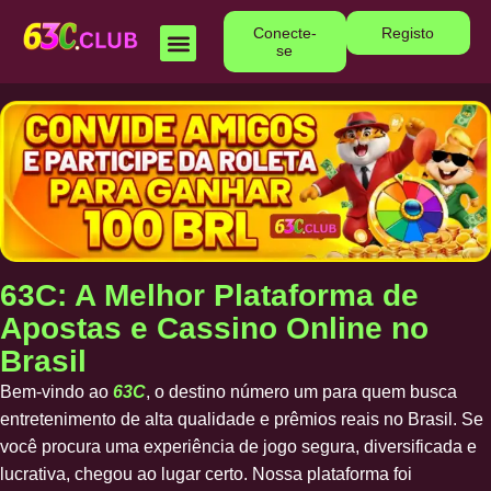
Conecte-
Registo
se
63C: A Melhor Plataforma de
Apostas e Cassino Online no
Brasil
Bem-vindo ao
63C
, o destino número um para quem busca
entretenimento de alta qualidade e prêmios reais no Brasil. Se
você procura uma experiência de jogo segura, diversificada e
lucrativa, chegou ao lugar certo. Nossa plataforma foi