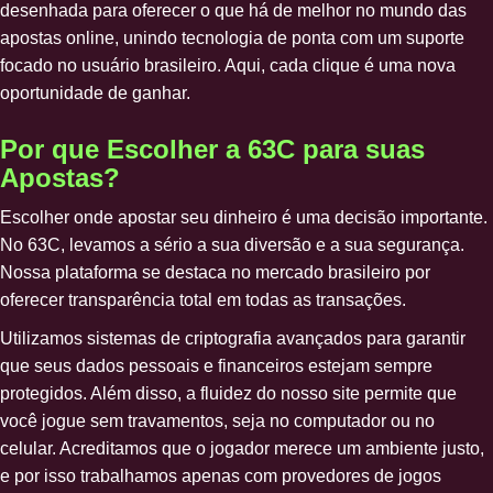
desenhada para oferecer o que há de melhor no mundo das
apostas online, unindo tecnologia de ponta com um suporte
focado no usuário brasileiro. Aqui, cada clique é uma nova
oportunidade de ganhar.
Por que Escolher a 63C para suas
Apostas?
Escolher onde apostar seu dinheiro é uma decisão importante.
No 63C, levamos a sério a sua diversão e a sua segurança.
Nossa plataforma se destaca no mercado brasileiro por
oferecer transparência total em todas as transações.
Utilizamos sistemas de criptografia avançados para garantir
que seus dados pessoais e financeiros estejam sempre
protegidos. Além disso, a fluidez do nosso site permite que
você jogue sem travamentos, seja no computador ou no
celular. Acreditamos que o jogador merece um ambiente justo,
e por isso trabalhamos apenas com provedores de jogos