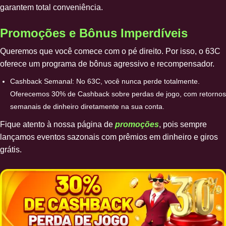
garantem total conveniência.
Promoções e Bônus Imperdíveis
Queremos que você comece com o pé direito. Por isso, o 63C
oferece um programa de bônus agressivo e recompensador.
Cashback Semanal:
No 63C, você nunca perde totalmente.
Oferecemos 30% de Cashback sobre perdas de jogo, com retornos
semanais de dinheiro diretamente na sua conta.
Fique atento à nossa página de
promoções
, pois sempre
lançamos eventos sazonais com prêmios em dinheiro e giros
grátis.